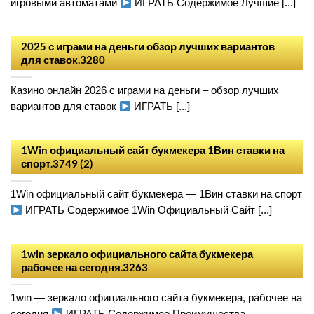
игровыми автоматами
ИГРАТЬ Содержимое Лучшие [...]
2025 с играми на деньги обзор лучших вариантов
для ставок.3280
Казино онлайн 2026 с играми на деньги – обзор лучших
вариантов для ставок
ИГРАТЬ [...]
1Win официальный сайт букмекера 1Вин ставки на
спорт.3749 (2)
1Win официальный сайт букмекера — 1Вин ставки на спорт
ИГРАТЬ Содержимое 1Win Официальный Сайт [...]
1win зеркало официального сайта букмекера
рабочее на сегодня.3263
1win — зеркало официального сайта букмекера, рабочее на