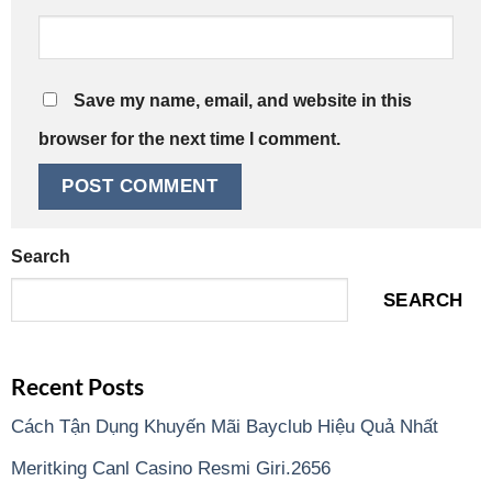
Save my name, email, and website in this
browser for the next time I comment.
Search
SEARCH
Recent Posts
Cách Tận Dụng Khuyến Mãi Bayclub Hiệu Quả Nhất
Meritking Canl Casino Resmi Giri.2656