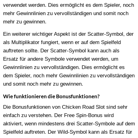
verwendet werden. Dies ermöglicht es dem Spieler, noch
mehr Gewinnlinien zu vervollständigen und somit noch
mehr zu gewinnen.
Ein weiterer wichtiger Aspekt ist der Scatter-Symbol, der
als Multiplikator fungiert, wenn er auf dem Spielfeld
auftreten sollte. Der Scatter-Symbol kann auch als
Ersatz für andere Symbole verwendet werden, um
Gewinnlinien zu vervollständigen. Dies ermöglicht es
dem Spieler, noch mehr Gewinnlinien zu vervollständigen
und somit noch mehr zu gewinnen.
Wie funktionieren die Bonusfunktionen?
Die Bonusfunktionen von Chicken Road Slot sind sehr
einfach zu verstehen. Der Free Spin-Bonus wird
aktiviert, wenn mindestens drei Scatter-Symbole auf dem
Spielfeld auftreten. Der Wild-Symbol kann als Ersatz für