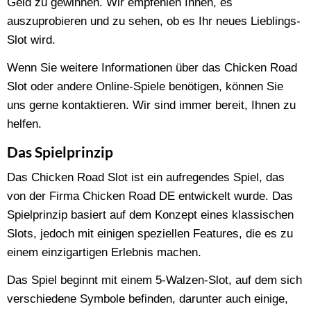
Geld zu gewinnen. Wir empfehlen Ihnen, es
auszuprobieren und zu sehen, ob es Ihr neues Lieblings-
Slot wird.
Wenn Sie weitere Informationen über das Chicken Road
Slot oder andere Online-Spiele benötigen, können Sie
uns gerne kontaktieren. Wir sind immer bereit, Ihnen zu
helfen.
Das Spielprinzip
Das Chicken Road Slot ist ein aufregendes Spiel, das
von der Firma Chicken Road DE entwickelt wurde. Das
Spielprinzip basiert auf dem Konzept eines klassischen
Slots, jedoch mit einigen speziellen Features, die es zu
einem einzigartigen Erlebnis machen.
Das Spiel beginnt mit einem 5-Walzen-Slot, auf dem sich
verschiedene Symbole befinden, darunter auch einige,