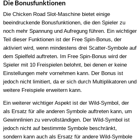
Die Bonusfunktionen
Die Chicken Road Slot-Maschine bietet einige
beeindruckende Bonusfunktionen, die den Spieler zu
noch mehr Spannung und Aufregung führen. Ein wichtiger
Teil dieser Funktionen ist der Free Spin-Bonus, der
aktiviert wird, wenn mindestens drei Scatter-Symbole auf
dem Spielfeld auftreten. Im Free Spin-Bonus wird der
Spieler mit 10 Freispielen belohnt, bei denen er keine
Einstellungen mehr vornehmen kann. Der Bonus ist
jedoch nicht limitiert, da er sich durch Multiplikatoren und
weitere Freispiele erweitern kann.
Ein weiterer wichtiger Aspekt ist der Wild-Symbol, der
als Ersatz für alle anderen Symbole auftreten kann, um
Gewinnlinien zu vervollständigen. Der Wild-Symbol ist
jedoch nicht auf bestimmte Symbole beschränkt,
sondern kann auch als Ersatz für andere Wild-Symbole