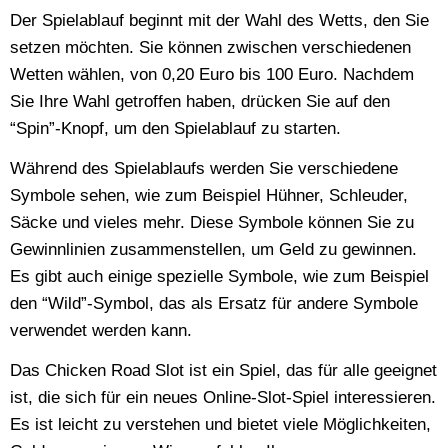
Der Spielablauf beginnt mit der Wahl des Wetts, den Sie
setzen möchten. Sie können zwischen verschiedenen
Wetten wählen, von 0,20 Euro bis 100 Euro. Nachdem
Sie Ihre Wahl getroffen haben, drücken Sie auf den
“Spin”-Knopf, um den Spielablauf zu starten.
Während des Spielablaufs werden Sie verschiedene
Symbole sehen, wie zum Beispiel Hühner, Schleuder,
Säcke und vieles mehr. Diese Symbole können Sie zu
Gewinnlinien zusammenstellen, um Geld zu gewinnen.
Es gibt auch einige spezielle Symbole, wie zum Beispiel
den “Wild”-Symbol, das als Ersatz für andere Symbole
verwendet werden kann.
Das Chicken Road Slot ist ein Spiel, das für alle geeignet
ist, die sich für ein neues Online-Slot-Spiel interessieren.
Es ist leicht zu verstehen und bietet viele Möglichkeiten,