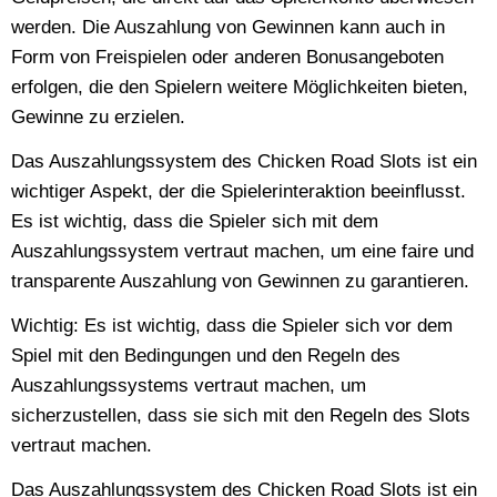
werden. Die Auszahlung von Gewinnen kann auch in
Form von Freispielen oder anderen Bonusangeboten
erfolgen, die den Spielern weitere Möglichkeiten bieten,
Gewinne zu erzielen.
Das Auszahlungssystem des Chicken Road Slots ist ein
wichtiger Aspekt, der die Spielerinteraktion beeinflusst.
Es ist wichtig, dass die Spieler sich mit dem
Auszahlungssystem vertraut machen, um eine faire und
transparente Auszahlung von Gewinnen zu garantieren.
Wichtig: Es ist wichtig, dass die Spieler sich vor dem
Spiel mit den Bedingungen und den Regeln des
Auszahlungssystems vertraut machen, um
sicherzustellen, dass sie sich mit den Regeln des Slots
vertraut machen.
Das Auszahlungssystem des Chicken Road Slots ist ein