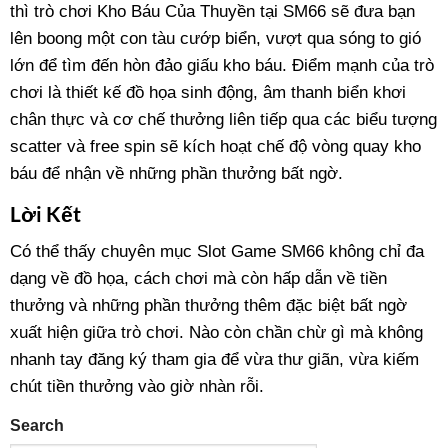
thì trò chơi Kho Báu Của Thuyền tại SM66 sẽ đưa bạn
lên boong một con tàu cướp biển, vượt qua sóng to gió
lớn để tìm đến hòn đảo giấu kho báu. Điểm mạnh của trò
chơi là thiết kế đồ họa sinh động, âm thanh biển khơi
chân thực và cơ chế thưởng liên tiếp qua các biểu tượng
scatter và free spin sẽ kích hoạt chế độ vòng quay kho
báu để nhận về những phần thưởng bất ngờ.
Lời Kết
Có thể thấy chuyên mục Slot Game SM66 không chỉ đa
dạng về đồ họa, cách chơi mà còn hấp dẫn về tiền
thưởng và những phần thưởng thêm đặc biệt bất ngờ
xuất hiện giữa trò chơi. Nào còn chần chừ gì mà không
nhanh tay đăng ký tham gia để vừa thư giãn, vừa kiếm
chút tiền thưởng vào giờ nhàn rỗi.
Search