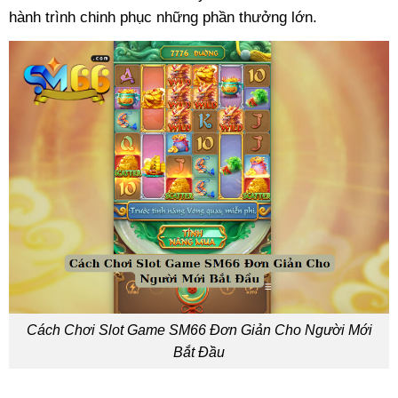
hành trình chinh phục những phần thưởng lớn.
Cách Chơi Slot Game SM66 Đơn Giản Cho Người Mới
Bắt Đầu