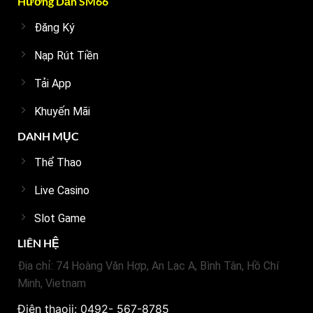
Hướng Dẫn SM66
Đăng Ký
Nạp Rút Tiền
Tải App
Khuyến Mãi
DANH MỤC
Thể Thao
Live Casino
Slot Game
LIÊN HỆ
Địa chỉ: 74 Hoàng Văn Hợp, An Lạc A, Bình Tân, Hồ Chí
Minh, Vietnam
Điện thaoij: 0492- 567-8785