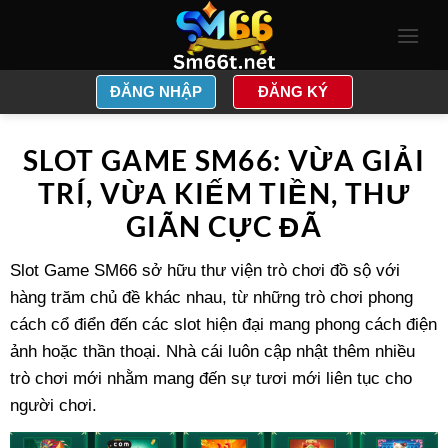
Skip
to
content
ĐĂNG NHẬP
ĐĂNG KÝ
SLOT GAME SM66: VỪA GIẢI
TRÍ, VỪA KIẾM TIỀN, THƯ
GIÃN CỰC ĐÃ
Slot Game SM66 sở hữu thư viện trò chơi đồ sộ với
hàng trăm chủ đề khác nhau, từ những trò chơi phong
cách cổ điển đến các slot hiện đại mang phong cách điện
ảnh hoặc thần thoại. Nhà cái luôn cập nhật thêm nhiều
trò chơi mới nhằm mang đến sự tươi mới liên tục cho
người chơi.