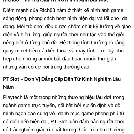
Điểm mạnh của Rich88 nằm ở thiết kế hình ảnh game
sống động, phong cách hoạt hình hiện đại và lối chơi đa
dạng. Mỗi trò chơi đều được chăm chút kỹ lưỡng về giao
diện và hiệu ứng, giúp người chơi như lạc vào thế giới
riêng biệt ở từng chủ đề. Hệ thống tính thưởng rõ ràng,
quay mượt trên cả điện thoại và máy tính, cực kỳ phù
hợp cho những ai mới bắt đầu hoặc muốn thư giãn
nhưng vẫn có cơ hội trúng thưởng cao.
PT Slot – Đơn Vị Đẳng Cấp Đến Từ Kinh Nghiệm Lâu
Năm
Playtech là một trong những thương hiệu lâu đời trong
ngành game trực tuyến, nổi bật bởi sự ổn định và độ
minh bạch cao cùng với danh mục game phong phú từ
cổ điển đến hiện đại, PT Slot luôn đảm bảo người chơi
có trải nghiệm giải trí chất lượng. Các trò chơi thường