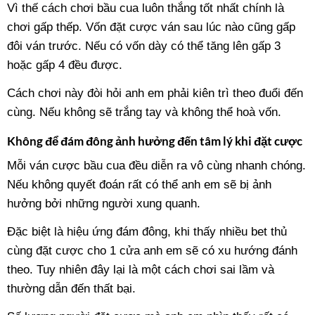
Vì thế cách chơi bầu cua luôn thắng tốt nhất chính là
chơi gấp thếp. Vốn đặt cược ván sau lúc nào cũng gấp
đôi ván trước. Nếu có vốn dày có thể tăng lên gấp 3
hoặc gấp 4 đều được.
Cách chơi này đòi hỏi anh em phải kiên trì theo đuổi đến
cùng. Nếu không sẽ trắng tay và không thể hoà vốn.
Không để đám đông ảnh hưởng đến tâm lý khi đặt cược
Mỗi ván cược bầu cua đều diễn ra vô cùng nhanh chóng.
Nếu không quyết đoán rất có thể anh em sẽ bị ảnh
hưởng bởi những người xung quanh.
Đặc biệt là hiệu ứng đám đông, khi thấy nhiều bet thủ
cùng đặt cược cho 1 cửa anh em sẽ có xu hướng đánh
theo. Tuy nhiên đây lại là một cách chơi sai lầm và
thường dẫn đến thất bại.