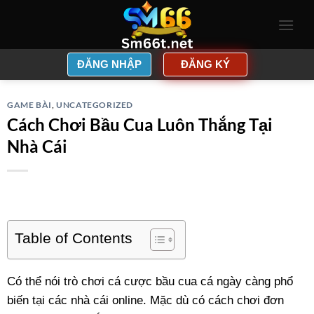
Skip
to
content
ĐĂNG NHẬP
ĐĂNG KÝ
GAME BÀI
,
UNCATEGORIZED
Cách Chơi Bầu Cua Luôn Thắng Tại
Nhà Cái
Table of Contents
Có thể nói trò chơi cá cược bầu cua cá ngày càng phổ
biến tại các nhà cái online. Mặc dù có cách chơi đơn