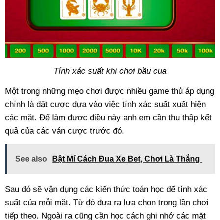
Tính xác suất khi chơi bầu cua
Một trong những mẹo chơi được nhiều game thủ áp dụng
chính là đặt cược dựa vào việc tính xác suất xuất hiện
các mặt. Để làm được điều này anh em cần thu thập kết
quả của các ván cược trước đó.
See also
Bật Mí Cách Đua Xe Bet, Chơi Là Thắng
Sau đó sẽ vận dụng các kiến thức toán học để tính xác
suất của mỗi mặt. Từ đó đưa ra lựa chọn trong lần chơi
tiếp theo. Ngoài ra cũng cần học cách ghi nhớ các mặt