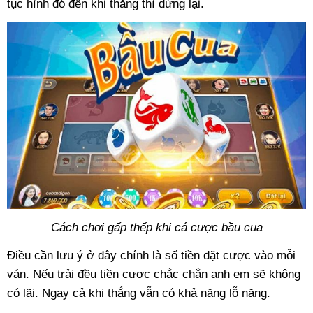
tục hình đó đến khi thắng thì dừng lại.
Cách chơi gấp thếp khi cá cược bầu cua
Điều cần lưu ý ở đây chính là số tiền đặt cược vào mỗi
ván. Nếu trải đều tiền cược chắc chắn anh em sẽ không
có lãi. Ngay cả khi thắng vẫn có khả năng lỗ nặng.