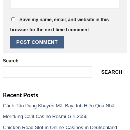
Save my name, email, and website in this
browser for the next time I comment.
Search
SEARCH
Recent Posts
Cách Tận Dụng Khuyến Mãi Bayclub Hiệu Quả Nhất
Meritking Canl Casino Resmi Giri.2656
Chicken Road Slot in Online-Casinos in Deutschland