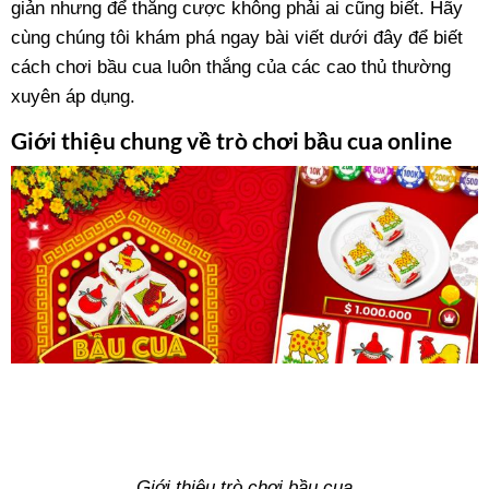
giản nhưng để thắng cược không phải ai cũng biết. Hãy
cùng chúng tôi khám phá ngay bài viết dưới đây để biết
cách chơi bầu cua luôn thắng của các cao thủ thường
xuyên áp dụng.
Giới thiệu chung về trò chơi bầu cua online
Giới thiệu trò chơi bầu cua