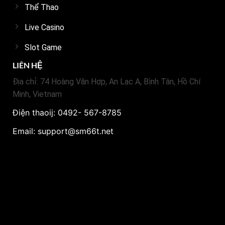
Thể Thao
Live Casino
Slot Game
LIÊN HỆ
Địa chỉ: 74 Hoàng Văn Hợp, An Lạc A, Bình Tân, Hồ Chí
Minh, Vietnam
Điện thaoij: 0492- 567-8785
Email:
support@sm66t.net