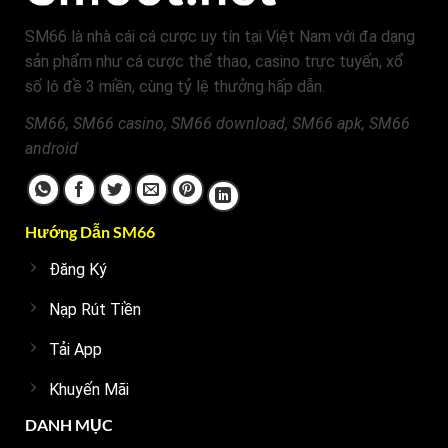
SM66 là nhà cái cá cược uy tín tại Việt Nam với đa dạng
sản phẩm như cá cược thể thao, casino trực tuyến, xổ
số lô đề 3 miền, cùng tỷ lệ thưởng hấp dẫn.
SM66, SM66 casino, SM66 download, SM66 apk, SM66
android
Hướng Dẫn SM66
Đăng Ký
Nạp Rút Tiền
Tải App
Khuyến Mãi
DANH MỤC