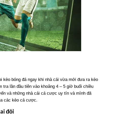
oi kèo bóng đá ngay khi nhà cái vừa mới đưa ra kèo
 tra lần đầu tiên vào khoảng 4 – 5 giờ buổi chiều
uyến và những nhà cái cá cược uy tín và mình đã
ủa các kèo cá cược.
ai đội