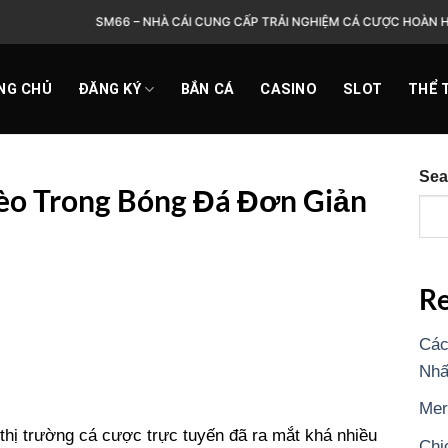
SM66 – NHÀ CÁI CUNG CẤP TRẢI NGHIỆM CÁ CƯỢC HOÀN HẢ
NG CHỦ
ĐĂNG KÝ
BẮN CÁ
CASINO
SLOT
THỂ 
Sea
èo Trong Bóng Đá Đơn Giản
Re
Các
Nhấ
Mer
 thị trường cá cược trực tuyến đã ra mắt khá nhiều
Chi