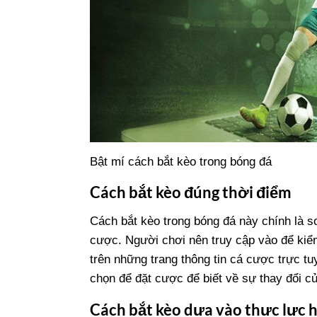
Bật mí cách bắt kèo trong bóng đá
Cách bắt kèo đúng thời điểm
Cách bắt kèo trong bóng đá này chính là s
cược. Người chơi nên truy cập vào để kiểm
trên những trang thông tin cá cược trực t
chọn để đặt cược để biết về sự thay đổi c
Cách bắt kèo dựa vào thực lực h