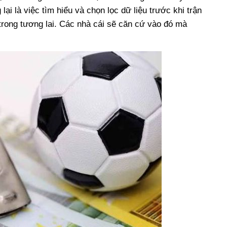
lại là việc tìm hiểu và chọn lọc dữ liệu trước khi trận
trong tương lai. Các nhà cái sẽ căn cứ vào đó mà