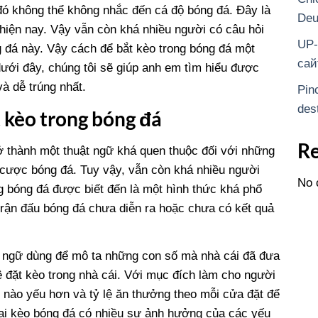
đó không thể không nhắc đến cá độ bóng đá. Đây là
Deu
hiện nay. Vậy vẫn còn khá nhiều người có câu hỏi
UP-
đá này. Vậy cách để bắt kèo trong bóng đá một
сай
 dưới đây, chúng tôi sẽ giúp anh em tìm hiểu được
à dễ trúng nhất.
Pin
des
 kèo trong bóng đá
R
ở thành một thuật ngữ khá quen thuộc đối với những
 cược bóng đá. Tuy vậy, vẫn còn khá nhiều người
No 
ng bóng đá được biết đến là một hình thức khá phổ
trận đấu bóng đá chưa diễn ra hoặc chưa có kết quả
t ngữ dùng để mô ta những con số mà nhà cái đã đưa
ệ đặt kèo trong nhà cái. Với mục đích làm cho người
 nào yếu hơn và tỷ lệ ăn thưởng theo mỗi cửa đặt để
oại kèo bóng đá có nhiều sự ảnh hưởng của các yếu