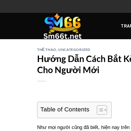
Skip
to
content
TRA
THỂ THAO
,
UNCATEGORIZED
Hướng Dẫn Cách Bắt K
Cho Người Mới
Table of Contents
Như mọi người cũng đã biết, hiện nay trên