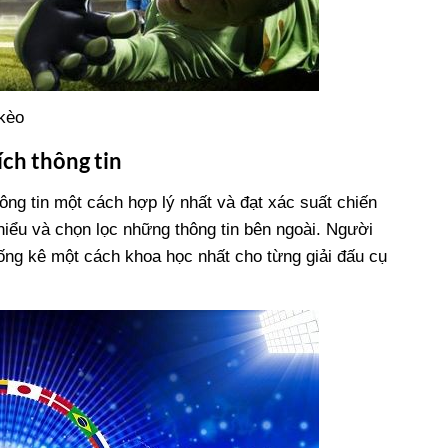
 kèo
ích thông tin
hông tin một cách hợp lý nhất và đạt xác suất chiến
 hiểu và chọn lọc những thông tin bên ngoài. Người
hống kê một cách khoa học nhất cho từng giải đấu cụ