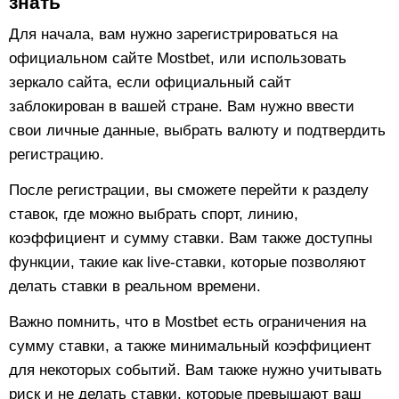
знать
Для начала, вам нужно зарегистрироваться на
официальном сайте Mostbet, или использовать
зеркало сайта, если официальный сайт
заблокирован в вашей стране. Вам нужно ввести
свои личные данные, выбрать валюту и подтвердить
регистрацию.
После регистрации, вы сможете перейти к разделу
ставок, где можно выбрать спорт, линию,
коэффициент и сумму ставки. Вам также доступны
функции, такие как live-ставки, которые позволяют
делать ставки в реальном времени.
Важно помнить, что в Mostbet есть ограничения на
сумму ставки, а также минимальный коэффициент
для некоторых событий. Вам также нужно учитывать
риск и не делать ставки, которые превышают ваш