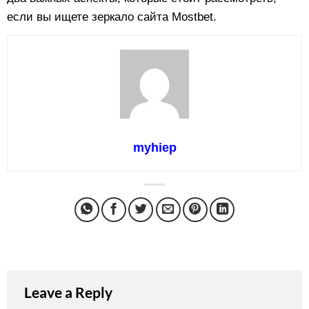
если вы ищете зеркало сайта Mostbet.
myhiep
Leave a Reply