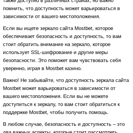
также доступно в различных странах, но важно
помнить, что доступность может варьироваться в
зависимости от вашего местоположения.
Если вы ищете зеркало сайта Mostbet, которое
обеспечивает безопасность и доступность, то вам
стоит обратить внимание на зеркало, которое
использует SSL-шифрование и другие меры
безопасности. Это поможет вам чувствовать себя
уверенно, играя в Mostbet казино.
Важно! Не забывайте, что доступность зеркала сайта
Mostbet может варьироваться в зависимости от
вашего местоположения. Если вы не можете
доступиться к зеркалу, то вам стоит обратиться к
поддержке Mostbet, чтобы получить помощь.
В любом случае, безопасность и доступность – это
два важных аспекты, которые стоит рассмотреть,