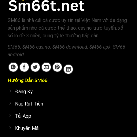
SM66 là nhà cái cá cược uy tín tại Việt Nam với đa dạng
sản phẩm như cá cược thể thao, casino trực tuyến, xổ
số lô đề 3 miền, cùng tỷ lệ thưởng hấp dẫn.
SM66, SM66 casino, SM66 download, SM66 apk, SM66
android
Hướng Dẫn SM66
Đăng Ký
Nạp Rút Tiền
Tải App
Khuyến Mãi