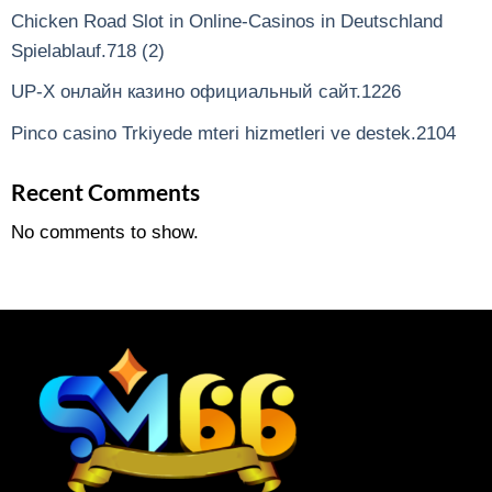
Chicken Road Slot in Online-Casinos in Deutschland
Spielablauf.718 (2)
UP-X онлайн казино официальный сайт.1226
Pinco casino Trkiyede mteri hizmetleri ve destek.2104
Recent Comments
No comments to show.