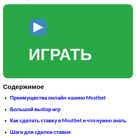
ИГРАТЬ
Содержимое
Преимущества онлайн-казино Mostbet
Большой выбор игр
Как сделать ставку в Mostbet и что нужно знать
Шаги для сделки ставки: