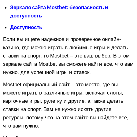
Зеркало сайта Mostbet: безопасность и
доступность
Доступность
Если вы ищете надежное и проверенное онлайн-
казино, где можно играть в любимые игры и делать
ставки на спорт, то Mostbet – это ваш выбор. В этом
зеркале сайта Mostbet вы сможете найти все, что вам
нужно, для успешной игры и ставок.
Mostbet официальный сайт – это место, где вы
можете играть в различные игры, включая слоты,
карточные игры, рулетку и другие, а также делать
ставки на спорт. Вам не нужно искать другие
ресурсы, потому что на этом сайте вы найдете все,
что вам нужно.