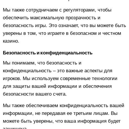
Мы также сотрудничаем с регуляторами, чтобы
обеспечить максимальную прозрачность и
безопасность игры. Это означает, что вы можете быть
уверены в том, что играете в безопасном и честном
казино.
Безопасность и конфиденциальность
Мы понимаем, что безопасность и
конфиденциальность – это важные аспекты для
игроков. Мы используем современные технологии
для защиты вашей информации и обеспечения
безопасности вашего счета.
Мы также обеспечиваем конфиденциальность вашей
информации, не передавая ее третьим лицам. Вы
можете быть уверены, что ваша информация будет
защищена.