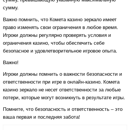
сумму.
Важно помнить, что Комета казино зеркало имеет
право изменять свои ограничения в любое время.
Игроки должны регулярно проверять условия и
ограничения казино, чтобы обеспечить себе
безопасное и удовлетворительное игровое опыта.
Важно!
Игроки должны помнить о важности безопасности и
ответственности при игре в онлайн-казино. Комета
казино зеркало не несет ответственности за любые
потери, которые могут возникнуть в результате игры.
Помните, что безопасность и ответственность – это
ваша первая и последняя забота!