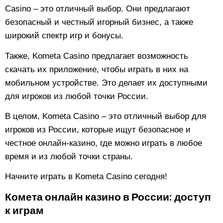
Casino – это отличный выбор. Они предлагают
безопасный и честный игорный бизнес, а также
широкий спектр игр и бонусы.
Также, Kometa Casino предлагает возможность
скачать их приложение, чтобы играть в них на
мобильном устройстве. Это делает их доступными
для игроков из любой точки России.
В целом, Kometa Casino – это отличный выбор для
игроков из России, которые ищут безопасное и
честное онлайн-казино, где можно играть в любое
время и из любой точки страны.
Начните играть в Kometa Casino сегодня!
Комета онлайн казино в России: доступ
к играм