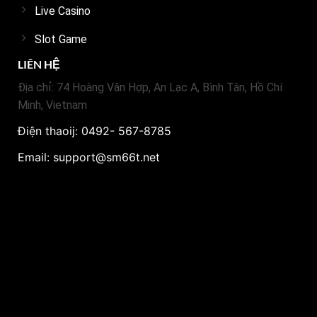
Live Casino
Slot Game
LIÊN HỆ
Địa chỉ: 74 Hoàng Văn Hợp, An Lạc A, Bình Tân, Hồ Chí
Minh, Vietnam
Điện thaoij: 0492- 567-8785
Email:
support@sm66t.net