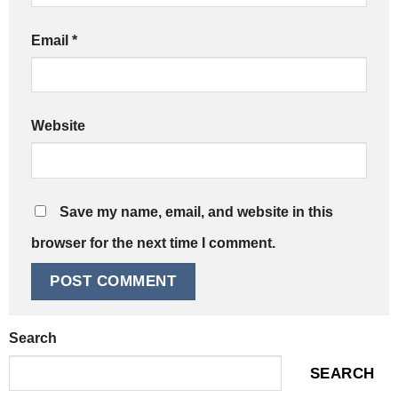
Email
*
Website
Save my name, email, and website in this
browser for the next time I comment.
Search
SEARCH