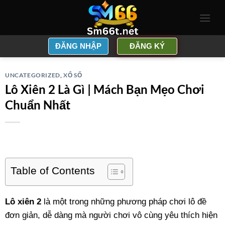
Skip
to
content
ĐĂNG NHẬP
ĐĂNG KÝ
UNCATEGORIZED
,
XỔ SỐ
Lô Xiên 2 Là Gì | Mách Bạn Mẹo Chơi
Chuẩn Nhất
Table of Contents
Lô xiên 2
là một trong những phương pháp chơi lô đề
đơn giản, dễ dàng mà người chơi vô cùng yêu thích hiện