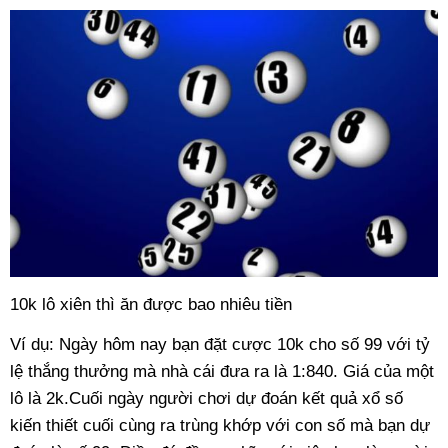
10k lô xiên thì ăn được bao nhiêu tiền
Ví dụ: Ngày hôm nay bạn đặt cược 10k cho số 99 với tỷ
lệ thắng thưởng mà nhà cái đưa ra là 1:840. Giá của một
lô là 2k.Cuối ngày người chơi dự đoán kết quả xổ số
kiến thiết cuối cùng ra trùng khớp với con số mà bạn dự