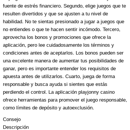
fuente de estrés financiero. Segundo, elige juegos que te
resulten divertidos y que se ajusten a tu nivel de
habilidad. No te sientas presionado a jugar a juegos que
no entiendes o que te hacen sentir incómodo. Tercero,
aprovecha los bonos y promociones que ofrece la
aplicación, pero lee cuidadosamente los términos y
condiciones antes de aceptarlos. Los bonos pueden ser
una excelente manera de aumentar tus posibilidades de
ganar, pero es importante entender los requisitos de
apuesta antes de utilizarlos. Cuarto, juega de forma
responsable y busca ayuda si sientes que estás
perdiendo el control. La aplicación playjonny casino
ofrece herramientas para promover el juego responsable,
como límites de depósito y autoexclusión.
Consejo
Descripción