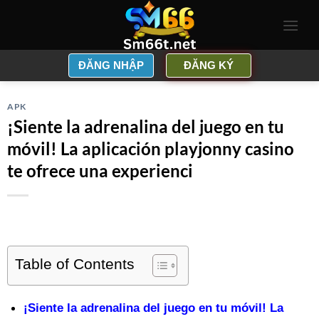
Skip
to
content
ĐĂNG NHẬP
ĐĂNG KÝ
APK
¡Siente la adrenalina del juego en tu
móvil! La aplicación playjonny casino
te ofrece una experienci
Table of Contents
¡Siente la adrenalina del juego en tu móvil! La