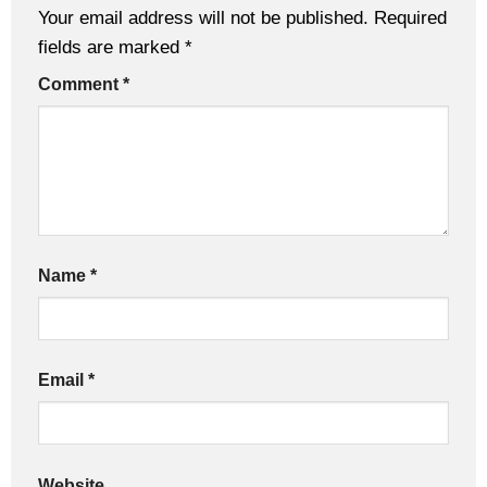
Your email address will not be published.
Required
fields are marked
*
Comment
*
Name
*
Email
*
Website