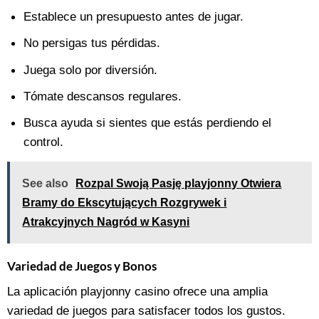
Establece un presupuesto antes de jugar.
No persigas tus pérdidas.
Juega solo por diversión.
Tómate descansos regulares.
Busca ayuda si sientes que estás perdiendo el
control.
See also
Rozpal Swoją Pasję playjonny Otwiera
Bramy do Ekscytujących Rozgrywek i
Atrakcyjnych Nagród w Kasyni
Variedad de Juegos y Bonos
La aplicación playjonny casino ofrece una amplia
variedad de juegos para satisfacer todos los gustos.