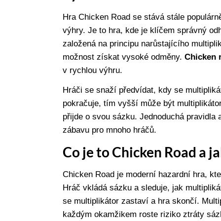
Hra Chicken Road se stává stále populárněj
výhry. Je to hra, kde je klíčem správný o
založená na principu narůstajícího multiplik
možnost získat vysoké odměny.
Chicken 
v rychlou výhru.
Hráči se snaží předvídat, kdy se multipliká
pokračuje, tím vyšší může být multiplikátor,
přijde o svou sázku. Jednoduchá pravidla a
zábavu pro mnoho hráčů.
Co je to Chicken Road a j
Chicken Road je moderní hazardní hra, kt
Hráč vkládá sázku a sleduje, jak multipliká
se multiplikátor zastaví a hra skončí. Mul
každým okamžikem roste riziko ztráty sáz