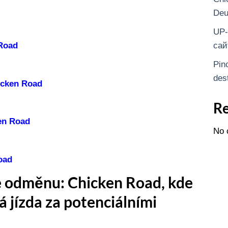
Deu
UP-
 Road
сай
Pin
des
hicken Road
R
en Road
No 
oad
te odměnu: Chicken Road, kde
á jízda za potenciálními