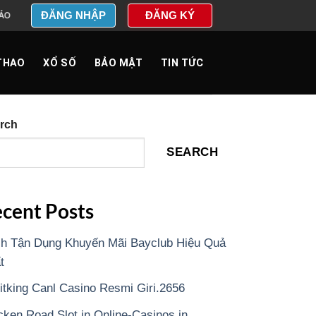
ĐĂNG NHẬP
ĐĂNG KÝ
O
THAO
XỔ SỐ
BẢO MẬT
TIN TỨC
rch
SEARCH
cent Posts
h Tận Dụng Khuyến Mãi Bayclub Hiệu Quả
t
itking Canl Casino Resmi Giri.2656
cken Road Slot in Online-Casinos in