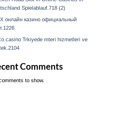
tschland Spielablauf.718 (2)
X онлайн казино официальный
т.1226
co casino Trkiyede mteri hizmetleri ve
tek.2104
ecent Comments
comments to show.