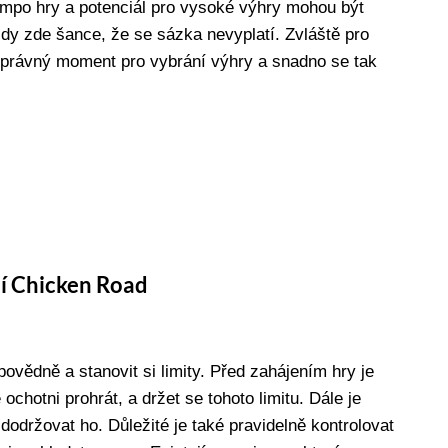
empo hry a potenciál pro vysoké výhry mohou být
vždy zde šance, že se sázka nevyplatí. Zvláště pro
právný moment pro vybrání výhry a snadno se tak
ní Chicken Road
povědně a stanovit si limity. Před zahájením hry je
 ochotni prohrát, a držet se tohoto limitu. Dále je
 dodržovat ho. Důležité je také pravidelně kontrolovat